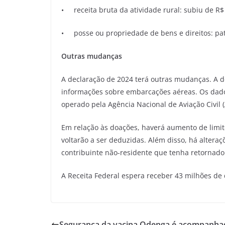
• receita bruta da atividade rural: subiu de R$
• posse ou propriedade de bens e direitos: pat
Outras mudanças
A declaração de 2024 terá outras mudanças. A de
informações sobre embarcações aéreas. Os dados
operado pela Agência Nacional de Aviação Civil (
Em relação às doações, haverá aumento de limit
voltarão a ser deduzidas. Além disso, há altera
contribuinte não-residente que tenha retornado
A Receita Federal espera receber 43 milhões de 
Segurança da vacina Qdenga é acompanha