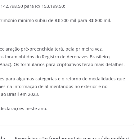
 142.798,50 para R$ 153.199,50;
rimônio mínimo subiu de R$ 300 mil para R$ 800 mil.
claração pré-preenchida terá, pela primeira vez,
 foram obtidos do Registro de Aeronaves Brasileiro,
Anac). Os formulários para criptoativos terão mais detalhes.
es para algumas categorias e o retorno de modalidades que
ções na informação de alimentandos no exterior e no
 ao Brasil em 2023.
declarações neste ano.
da
Exercícios são fundamentais para saúde endócri