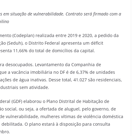
s em situação de vulnerabilidade. Contrato será firmado com a
ilino
nto (Codeplan) realizada entre 2019 e 2020, a pedido da
o (Seduh), o Distrito Federal apresenta um déficit
senta 11,66% do total de domicílios da capital.
tura desocupados. Levantamento da Companhia de
que a vacância imobiliária no DF é de 6,37% de unidades
ações de água inativas. Desse total, 41.027 são residenciais,
ndustriais sem atividade.
deral (GDF) elaborou o Plano Distrital de Habitação de
o social, ou seja, a ofertada de aluguel, pelo governo, de
de vulnerabilidade, mulheres vítimas de violência doméstica
debilitada. O plano estará à disposição para consulta
mbro.