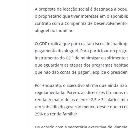
A proposta de locação social é destinada à popu
o proprietário que tiver interesse em disponibi
contrato com a Companhia de Desenvolvimento H
aluguel do inquilino.
O GDF explica que para evitar riscos de inadimp
pagamento do aluguel. Para participar do progra
instrumento do GDF de minimizar o sofrimento 
que aguardam as etapas dos programas habitac
que não dão conta de pagar”, explica o presiden
Por enquanto, o Executivo afirma que ainda não 
regulamentada. Porém, as diretrizes firmadas no 
renda. A maior delas é entre 2,5 e 3 salários mí
um subsídio do governo menor, desde que o co
25% da renda familiar.
De acordo com a secretária executiva de Planeja