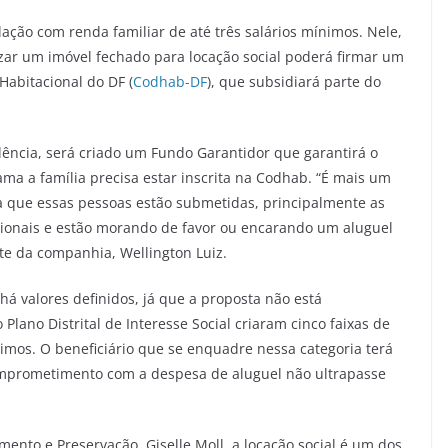
lação com renda familiar de até três salários mínimos. Nele,
lizar um imóvel fechado para locação social poderá firmar um
abitacional do DF (
Codhab-DF
), que subsidiará parte do
lência, será criado um Fundo Garantidor que garantirá o
ma a família precisa estar inscrita na Codhab. “É mais um
a que essas pessoas estão submetidas, principalmente as
ionais e estão morando de favor ou encarando um aluguel
te da companhia, Wellington Luiz.
há valores definidos, já que a proposta não está
Plano Distrital de Interesse Social criaram cinco faixas de
nimos. O beneficiário que se enquadre nessa categoria terá
mprometimento com a despesa de aluguel não ultrapasse
mento e Preservação, Giselle Moll, a locação social é um dos