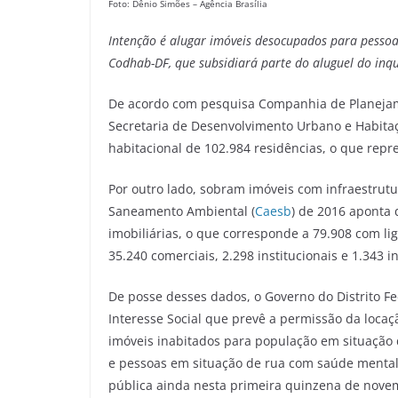
Foto: Dênio Simões – Agência Brasília
Intenção é alugar imóveis desocupados para pessoa
Codhab-DF, que subsidiará parte do aluguel do inqu
De acordo com pesquisa Companhia de Planejame
Secretaria de Desenvolvimento Urbano e Habitaçã
habitacional de 102.984 residências, o que repre
Por outro lado, sobram imóveis com infraestru
Saneamento Ambiental (
Caesb
) de 2016 aponta 
imobiliárias, o que corresponde a 79.908 com lig
35.240 comerciais, 2.298 institucionais e 1.343 i
De posse desses dados, o Governo do Distrito Fe
Interesse Social que prevê a permissão da locaçã
imóveis inabitados para população em situação 
e pessoas em situação de rua com saúde mental 
pública ainda nesta primeira quinzena de nove