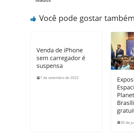
teados
Você pode gostar també
Venda de iPhone
sem carregador é
suspensa
7 de setembro de 2022
Expos
Espaci
Planet
Brasíl
gratui
30 de j