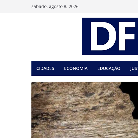
Pular
sábado, agosto 8, 2026
para
o
conteúdo
CIDADES
ECONOMIA
EDUCAÇÃO
JUS