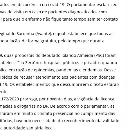
nados em decorrência da covid-19. O parlamentar esclareceu
tivas de visita em caso de pacientes diagnosticados com
el para que o enfermo não fique tanto tempo sem ter contato
ginaldo Sardinha (Avante), o qual estabelece que todas as
população, de forma gratuita, pelo tempo que durar a
19, duas propostas do deputado Iolando Almeida (PSC) foram
abelece ‘Fila Zero’ nos hospitais públicos e privados quando
blica em razão de epidemias, pandemias e endemias. Desse
roibidos de recusar atendimento aos pacientes com doenças
d-19. Os estabelecimentos que descumprirem o texto estarão
ente.
72/2020 prorroga, por noventa dias, a vigência da licença
mácias e drogarias no DF. De acordo com o parlamentar, as
ltaram em muito o contato presencial no cumprimento das
anitárias, havendo necessidade do reconhecimento da validade
a autoridade sanitária local.