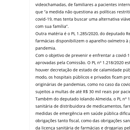
videochamadas, de familiares a pacientes inter
que “a medida não questiona as políticas restri
covid-19, mas tenta buscar uma alternativa viáv
com sua família”.
Outra matéria é o PL 1.285/2020, do deputado Re
farmácias disponibilizem o aparelho oxímetro à 
pandemia.
Com o objetivo de prevenir e enfrentar a covid-
aprovadas pela Comissão. O PL nº 1.218/2020 est
houver decretação de estado de calamidade pú
modo, os hospitais públicos e privados ficam p
originárias de pandemias, como no caso da covi
sujeitos a multas de até R$ 30 mil reais por paci
Também do deputado Iolando Almeida, o PL nº 1.1
sanitária de distribuidora de medicamentos, far
medidas de emergência em saúde pública dificu
obrigações tanto fiscal, como das obrigações s
da licença sanitária de farmácias e drogarias pel