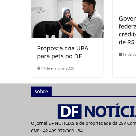
Gove
feder
crédi
de R$
Proposta cria UPA
19 de o
para pets no DF
14 de maio de 2025
sobre
O Jornal DF NOTÍCIAS é de propriedade da 2SV Co
CNPJ: 42.409.972/0001-84