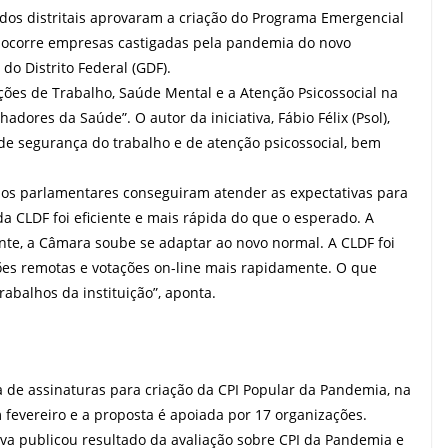
dos distritais aprovaram a criação do Programa Emergencial
 socorre empresas castigadas pela pandemia do novo
do Distrito Federal (GDF).
ções de Trabalho, Saúde Mental e a Atenção Psicossocial na
ores da Saúde”. O autor da iniciativa, Fábio Félix (Psol),
 de segurança do trabalho e de atenção psicossocial, bem
ue os parlamentares conseguiram atender as expectativas para
 da CLDF foi eficiente e mais rápida do que o esperado. A
te, a Câmara soube se adaptar ao novo normal. A CLDF foi
iões remotas e votações on-line mais rapidamente. O que
abalhos da instituição”, aponta.
 de assinaturas para criação da CPI Popular da Pandemia, na
fevereiro e a proposta é apoiada por 17 organizações.
iva publicou resultado da avaliação sobre CPI da Pandemia e