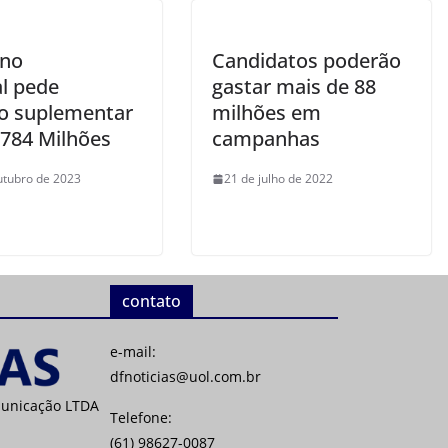
rno
Candidatos poderão
al pede
gastar mais de 88
to suplementar
milhões em
 784 Milhões
campanhas
utubro de 2023
21 de julho de 2022
contato
e-mail:
dfnoticias@uol.com.br
municação LTDA
Telefone:
(61) 98627-0087