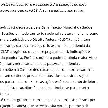
projetos voltados para o combate à disseminação do novo
 provocados pela covid-19. Áreas essenciais como saúde,
vírus foi decretada pela Organização Mundial da Saúde
e Sessões em todo território nacional colocaram o tema como
âmara Legislativa do Distrito Federal (CLDF) também tem
enizar os danos causados pelo avanço da pandemia da
 CLDF e registrou que entre projetos de lei, indicações e
o da pandemia. Porém, o número pode ser ainda maior, visto
ão usam, necessariamente, a palavra “pandemia”.
que compõem a Casa se dedicaram quase que exclusivamente
uscam conter os problemas causados pelo vírus, sejam
ios parlamentares. Entre as ações estão o aumento de leitos,
 (EPIs), os auxílios financeiros – inclusive para o setor
demia.
 é um dos grupos que mais debate o tema. Discutiram, por
(Republicanos), que prevê a visita virtual, por meio de