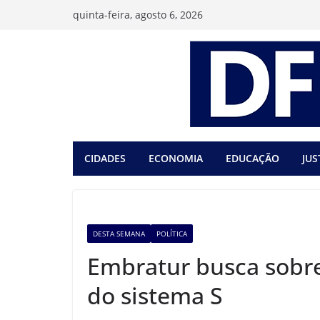
Pular
quinta-feira, agosto 6, 2026
para
o
conteúdo
CIDADES
ECONOMIA
EDUCAÇÃO
JUS
DESTA SEMANA
POLÍTICA
Embratur busca sobre
do sistema S