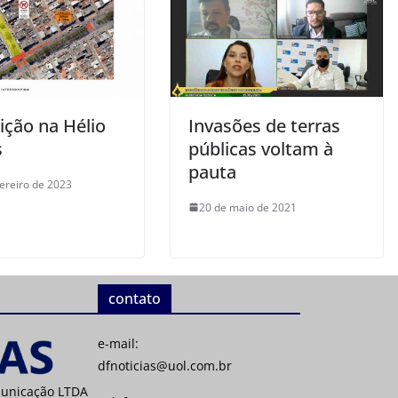
ição na Hélio
Invasões de terras
s
públicas voltam à
pauta
vereiro de 2023
20 de maio de 2021
contato
e-mail:
dfnoticias@uol.com.br
municação LTDA