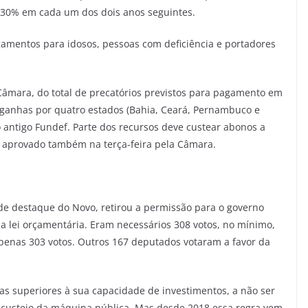
e 30% em cada um dos dois anos seguintes.
gamentos para idosos, pessoas com deficiência e portadores
âmara, do total de precatórios previstos para pagamento em
s ganhas por quatro estados (Bahia, Ceará, Pernambuco e
o antigo Fundef. Parte dos recursos deve custear abonos a
, aprovado também na terça-feira pela Câmara.
de destaque do Novo, retirou a permissão para o governo
a lei orçamentária. Eram necessários 308 votos, no mínimo,
apenas 303 votos. Outros 167 deputados votaram a favor da
das superiores à sua capacidade de investimentos, a não ser
 custeio da máquina pública. Mas desde 2018 essa regra vem