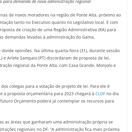
aço para demanda de nova administração regional
enas de novos moradores na região de Ponte Alta, próximo ao
tação tanto no Executivo quanto no Legislativo local. E com
roposta de criação de uma Região Administrativa (RA) para
r as demandas levadas à administração do Gama.
divide opiniões. Na última quarta-feira (31), durante sessão
) e Arlete Sampaio (PT) discordaram de proposta de lei,
tração regional da Ponte Alta, com Casa Grande, Monjolo e
dos colegas para a votação de projeto de lei. Para ele é
que a proposta orçamentária para 2023 chegará à
CLDF
no dia
o futuro Orçamento poderá já contemplar os recursos para
as as áreas que ganharam uma administração própria se
trações regionais no DF. “A administração fica mais próxima