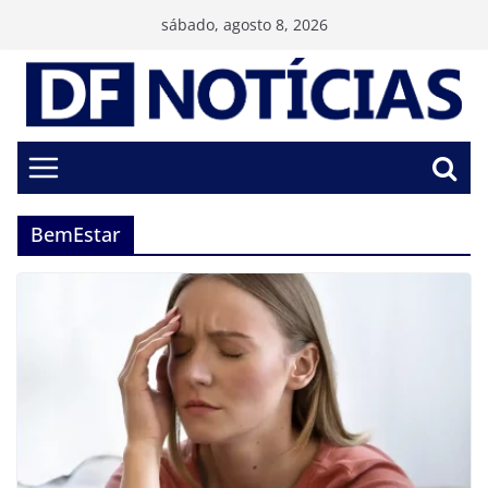
Pular
sábado, agosto 8, 2026
para
o
conteúdo
BemEstar