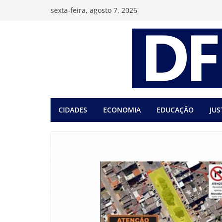
Pular
sexta-feira, agosto 7, 2026
para
o
conteúdo
CIDADES
ECONOMIA
EDUCAÇÃO
JUS