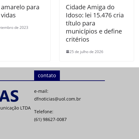
a amarelo para
Cidade Amiga do
 vidas
Idoso: lei 15.476 cria
título para
etembro de 2023
municípios e define
critérios
25 de julho de 2026
contato
e-mail:
dfnoticias@uol.com.br
municação LTDA
Telefone:
(61) 98627-0087