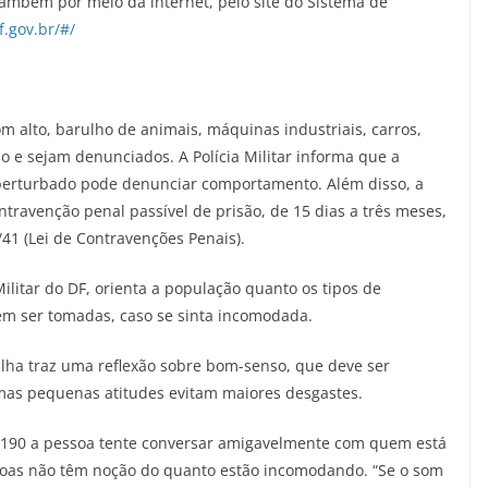
também por meio da internet, pelo site do Sistema de
f.gov.br/#/
m alto, barulho de animais, máquinas industriais, carros,
 e sejam denunciados. A Polícia Militar informa que a
 perturbado pode denunciar comportamento. Além disso, a
travenção penal passível de prisão, de 15 dias a três meses,
/41 (Lei de Contravenções Penais).
Militar do DF, orienta a população quanto os tipos de
em ser tomadas, caso se sinta incomodada.
ilha traz uma reflexão sobre bom-senso, que deve ser
umas pequenas atitudes evitam maiores desgastes.
o 190 a pessoa tente conversar amigavelmente com quem está
ssoas não têm noção do quanto estão incomodando. “Se o som