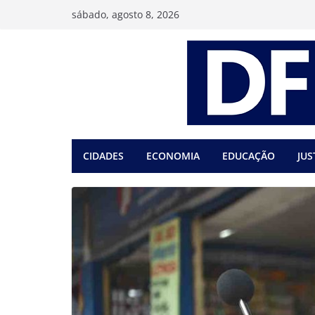
Pular
sábado, agosto 8, 2026
para
o
conteúdo
CIDADES
ECONOMIA
EDUCAÇÃO
JUS