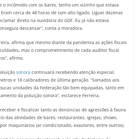
se o incômodo com os bares, tenho um vizinho que estava
 Eram cerca de 48 horas de som alto ligado. Liguei dezenas
reclamar direto na ouvidoria do GDF. Eu já não estava
nseguia descansar”, conta a moradora.
eira, afirma que mesmo diante da pandemia as ações fiscais
ficuldades, mas o comprometimento de cada auditor fiscal
os”, afirma.
poluição
sonora
continuará recebendo atenção especial.
etros e 18 calibradores de última geração. “Somados aos
poucas unidades da Federação tão bem equipadas, tanto em
mento da poluição sonora”, esclarece Ferreira.
 receber e fiscalizar tanto as denúncias de agressões à fauna
o das atividades de bares, restaurantes, igrejas, shows,
 por maquinários (ar-condicionado, exautores, entre outros).