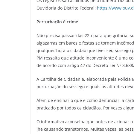
Os registros são acolhidos pelo número 162 ou 
Ouvidoria do Distrito Federal:
https://www.ouv.d
Perturbação é crime
Não precisa passar das 22h para que gritaria, so
algazarras em bares e festas se tornem incômodo
qualquer hora o cidadão que tiver seu sossego
PM ressalta que atitude inconveniente é uma con
de acordo com artigo 42 do Decreto-Lei Nº 3.688
A Cartilha de Cidadania, elaborada pela Polícia 
perturbação do sossego e quais as atitudes dev
Além de ensinar o que e como denunciar, a cart
praticado por todos os cidadãos. Por vezes alg
O informativo aconselha que antes de acionar 
lhe causando transtornos. Muitas vezes, as pe