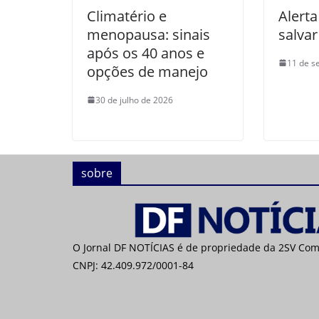
Climatério e
Alert
menopausa: sinais
salvar
após os 40 anos e
11 de s
opções de manejo
30 de julho de 2026
sobre
O Jornal DF NOTÍCIAS é de propriedade da 2SV Co
CNPJ: 42.409.972/0001-84