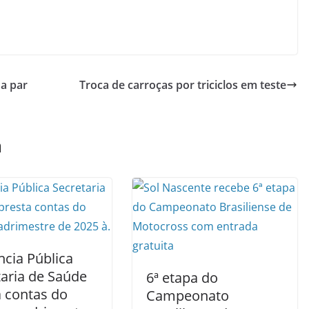
a par
Troca de carroças por triciclos em teste
m
ncia Pública
taria de Saúde
6ª etapa do
a contas do
Campeonato