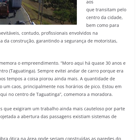
aos
que transitam pelo
centro da cidade,
bem como para
vitáveis, contudo, profissionais envolvidos na
 da construção, garantindo a segurança de motoristas,
comemora o empreendimento. “Moro aqui há quase 30 anos e
entro (Taguatinga). Sempre evitei andar de carro porque era
imos tempos a coisa piorou ainda mais. A quantidade de
o um caos, principalmente nos horários de pico. Estou em
aqui no centro de Taguatinga”, comemora a moradora.
s que exigiram um trabalho ainda mais cauteloso por parte
rojetada a abertura das passagens existiam sistemas de
ibra ótica na área onde seriam construídas as paredes do