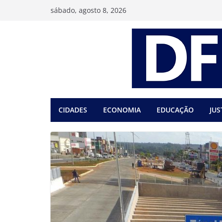
Pular
sábado, agosto 8, 2026
para
o
conteúdo
CIDADES
ECONOMIA
EDUCAÇÃO
JUS