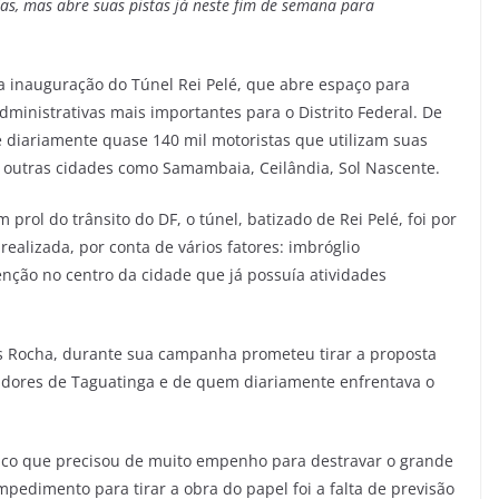
as, mas abre suas pistas já neste fim de semana para
 a inauguração do Túnel Rei Pelé, que abre espaço para
administrativas mais importantes para o Distrito Federal. De
 diariamente quase 140 mil motoristas que utilizam suas
a outras cidades como Samambaia, Ceilândia, Sol Nascente.
ol do trânsito do DF, o túnel, batizado de Rei Pelé, foi por
realizada, por conta de vários fatores: imbróglio
venção no centro da cidade que já possuía atividades
s Rocha, durante sua campanha prometeu tirar a proposta
dores de Taguatinga e de quem diariamente enfrentava o
rídico que precisou de muito empenho para destravar o grande
mpedimento para tirar a obra do papel foi a falta de previsão