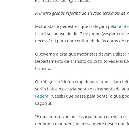
Foto: Paulo H. Carvalho/Agência Brasília
Primeira grande reforma d
o
elevado
terá mais de R
Motoristas e pedestres que trafegam pela
ponte
ficará suspenso do dia 7 de junho (véspera de fer
necessária para dar continuidade às obras de re
O governo alerta que motoristas devem utilizar r
Departamento de Trânsito do Distrito Federal (De
trânsito.
O tráfego será interrompido para que sejam feit
serão feitos o esvaziamento e o içamento da ad
Federal
(Caesb) que passa pela ponte, o que po
Lago Sul.
“É uma interdição necessária, tendo em vista os
nenhuma manutenção nessa ponte desde que foi c