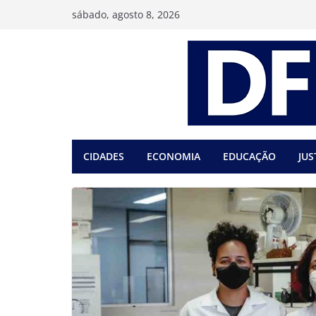
Pular
sábado, agosto 8, 2026
para
o
conteúdo
CIDADES
ECONOMIA
EDUCAÇÃO
JUS