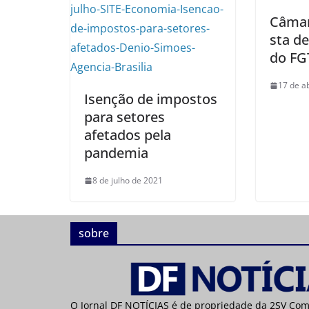
Câmar
sta d
do FG
17 de a
Isenção de impostos
para setores
afetados pela
pandemia
8 de julho de 2021
sobre
O Jornal DF NOTÍCIAS é de propriedade da 2SV Co