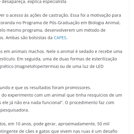
 desapareça, explica especialista
r o acesso às ações de castração. Essa foi a motivação para
toranda no Programa de Pós-Graduação em Biologia Animal,
a pelo mesmo programa, desenvolverem um método de
tos. Ambas são bolsistas da
CAPES
.
as em animais machos. Nele o animal é sedado e recebe uma
testículo. Em seguida, uma de duas formas de esterilização
nético (magnetohipertermia) ou de uma luz de LED
mundo e que os resultados foram promissores.
 do experimento com um animal que tinha resquícios de um
as ele já não era nada funcional”. O procedimento faz com
a pesquisadora.
tos, em 10 anos, pode gerar, aproximadamente, 50 mil
ontingente de cães e gatos que vivem nas ruas é um desafio