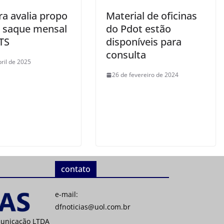
a avalia propo
Material de oficinas
e saque mensal
do Pdot estão
TS
disponíveis para
consulta
bril de 2025
26 de fevereiro de 2024
contato
e-mail:
dfnoticias@uol.com.br
municação LTDA