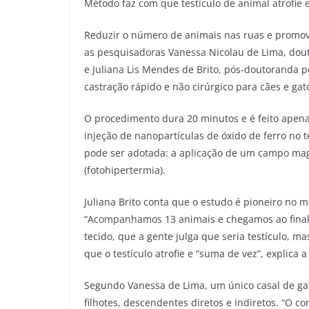
Método faz com que testículo de animal atrofie e
Reduzir o número de animais nas ruas e promove
as pesquisadoras Vanessa Nicolau de Lima, dou
e Juliana Lis Mendes de Brito, pós-doutorand
castração rápido e não cirúrgico para cães e ga
O procedimento dura 20 minutos e é feito apen
injeção de nanopartículas de óxido de ferro no 
pode ser adotada: a aplicação de um campo mag
(fotohipertermia).
Juliana Brito conta que o estudo é pioneiro no 
“Acompanhamos 13 animais e chegamos ao final
tecido, que a gente julga que seria testículo, m
que o testículo atrofie e “suma de vez”, explica 
Segundo Vanessa de Lima, um único casal de ga
filhotes, descendentes diretos e indiretos. “O c