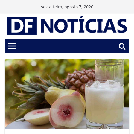
Pular
sexta-feira, agosto 7, 2026
para
o
conteúdo