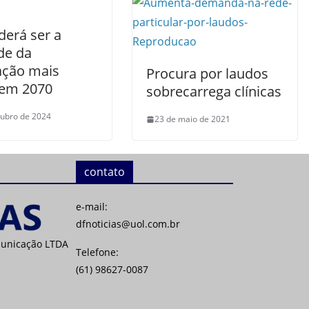
derá ser a
de da
ação mais
Procura por laudos
 em 2070
sobrecarrega clínicas
tubro de 2024
23 de maio de 2021
contato
e-mail:
dfnoticias@uol.com.br
municação LTDA
Telefone:
(61) 98627-0087