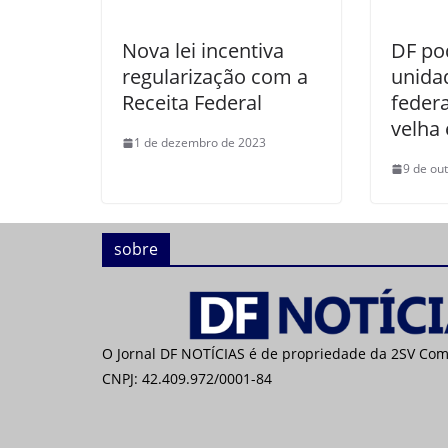
Nova lei incentiva
DF po
regularização com a
unida
Receita Federal
feder
velha
1 de dezembro de 2023
9 de ou
sobre
O Jornal DF NOTÍCIAS é de propriedade da 2SV Co
CNPJ: 42.409.972/0001-84