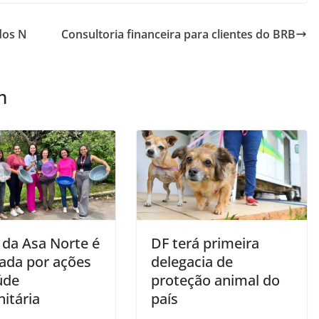
dos N
Consultoria financeira para clientes do BRB
m
 da Asa Norte é
DF terá primeira
ada por ações
delegacia de
úde
proteção animal do
itária
país