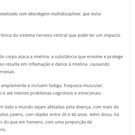
sonalizado
com abordagem multidisciplinar, que inclui
rônica do sistema nervoso central que pode ter um impacto
.
o corpo ataca a mielina, a substância que envolve e protege
Isso resulta em inflamação e danos à mielina, causando
ervosas.
r amplamente e incluem fadiga, fraqueza muscular,
ão e até mesmo problemas cognitivos e emocionais.
em todo o mundo sejam afetadas pela doença, com mais de
ultos jovens, com idades entre 20 e 40 anos. Além disso, há
es do que em homens, com uma proporção de
ns.