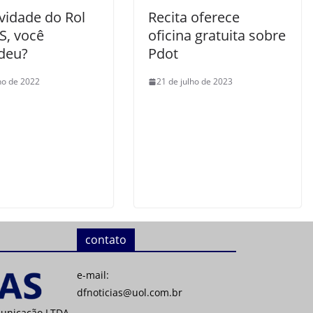
vidade do Rol
Recita oferece
S, você
oficina gratuita sobre
deu?
Pdot
lho de 2022
21 de julho de 2023
contato
e-mail:
dfnoticias@uol.com.br
municação LTDA