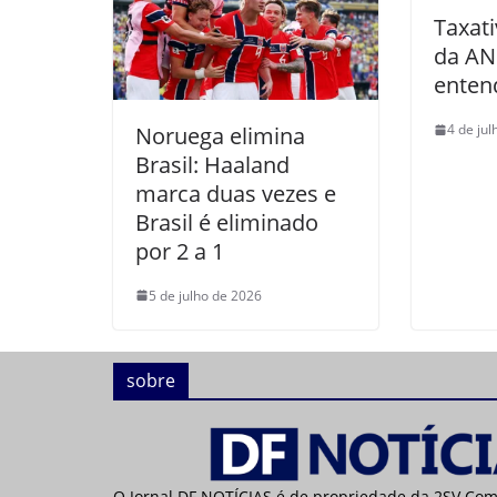
Taxati
da AN
enten
4 de ju
Noruega elimina
Brasil: Haaland
marca duas vezes e
Brasil é eliminado
por 2 a 1
5 de julho de 2026
sobre
O Jornal DF NOTÍCIAS é de propriedade da 2SV Co