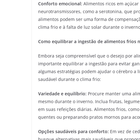
Conforto emocional:
Alimentos ricos em açúcar
neurotransmissores, como a serotonina, que pr
alimentos podem ser uma forma de compensação
clima frio e à falta de luz solar durante o inverno
Como equilibrar a ingestão de alimentos frios n
Embora seja compreensível que o desejo por ali
importante equilibrar a ingestão para evitar gan
algumas estratégias podem ajudar o cérebro a 
saudável durante o clima frio:
Variedade e equilíbrio:
Procure manter uma alime
mesmo durante o inverno. Inclua frutas, legumes
em suas refeições diárias. Alimentos frios, co
quentes ou preparando pratos mornos para ac
Opções saudáveis para conforto:
Em vez de cede
busque alternativas mais saudáveis que proporc