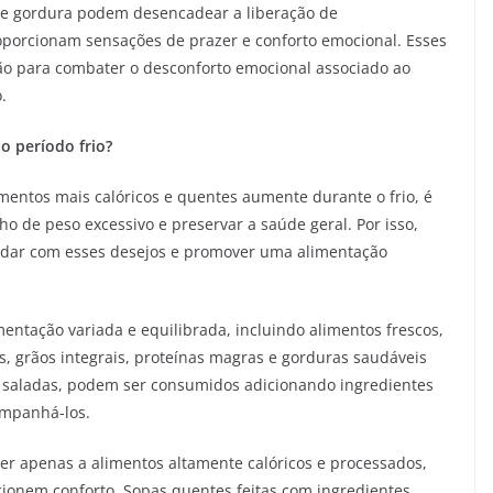
 e gordura podem desencadear a liberação de
oporcionam sensações de prazer e conforto emocional. Esses
 para combater o desconforto emocional associado ao
.
o período frio?
mentos mais calóricos e quentes aumente durante o frio, é
ho de peso excessivo e preservar a saúde geral. Por isso,
lidar com esses desejos e promover uma alimentação
ntação variada e equilibrada, incluindo alimentos frescos,
, grãos integrais, proteínas magras e gorduras saudáveis
mo saladas, podem ser consumidos adicionando ingredientes
ompanhá-los.
r apenas a alimentos altamente calóricos e processados,
ionem conforto. Sopas quentes feitas com ingredientes